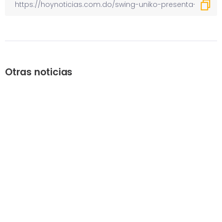
Otras noticias
Previous
Niño de dos años muere
ahogado luego de ser
arrastrado por corriente de
agua
Next
EGEHID socializa con banilejos el
Proyecto Presa La Gina