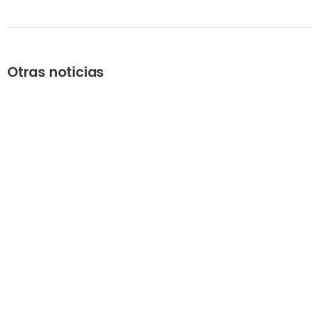
Otras noticias
Previous
Supermercados Olímpico
inaugura tercera sucursal
Next
EDENORTE y la Regional Norte del
CODIA anuncian firma de
acuerdo interinstitucional