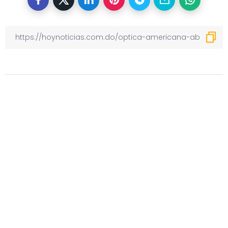
Otras noticias
Previous
MEDVITA Group realiza su primer
encuentro odontológico en la
ciudad de La Vega
Next
Yarony Montero, el nuevo