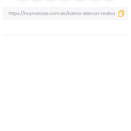
Otras noticias
Previous
Obra teatral “Votemos” llega a
Santiago
Next
Comisión suspende por 5 días
programa “Sin filtro” y por 30 al
Sujeto Oro 24