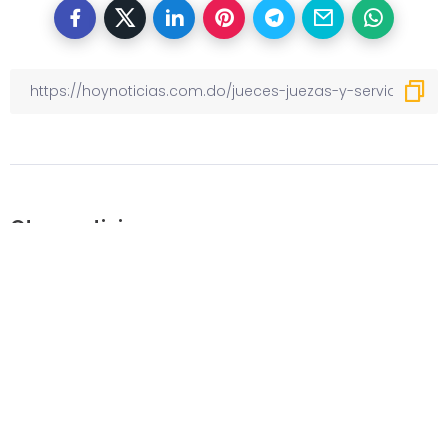
Otras noticias
Previous
En Montecristi, sectores del PRM
reclaman convención para elegir
nuevas autoridades
Next
Presidente Abinader se reune