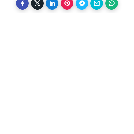
Otras noticias
Previous
Kanibarú celebra exitosa
séptima versión
Next
Partidos y JCE acuerdan fechas