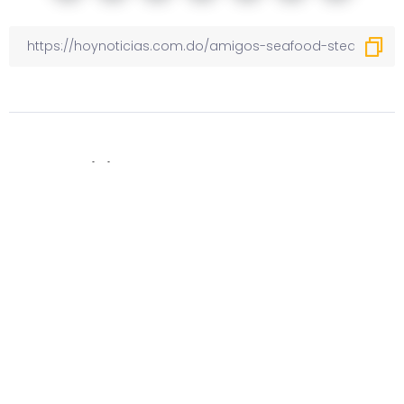
Otras noticias
Previous
Todo un éxito la primera edición
Punta Rucia Lobster Festival RD
Next
La terminación de una valla
perimetral hubiera evitado el
accidente donde un abuelo