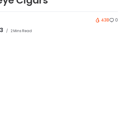
eye Cigars
438
0
23
2 Mins Read