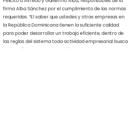
Felicitó a Alfredo y Guillermo Alba, responsables de la
firma Alba Sánchez por el cumplimiento de las normas
requeridas. “El saber que ustedes y otras empresas en
la República Dominicana tienen la suficiente calidad
para poder desarrollar un trabajo eficiente, dentro de
las reglas del sistema toda actividad empresarial busca
un beneficio, pero que también se asume con un
criterio de responsabilidad, con un criterio de entender
de que, en cualquier país, pero sobre todo uno pobre, la
inversión que haga debe ser una que perdure más en el
tiempo”.
Hablando a nombre la empresa, su presidente
Guillermo Alba, dijo que el recibir la certificación de
parte del MOPC “nos reconfirma el trabajo que hemos
venido haciendo por más de 40 años, y los objetivos de
mantener niveles de calidad con instalaciones de clase