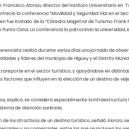
r Francisco Alonso, director del Instituto Universitario en T
ofreció la conferencia “Movilidad y Seguridad Vial en el Se
en fue invitado de la “Cátedra Magistral de Turismo Frank Ra
n Punta Cana. La conferencia la patrocinan la universidad,
ferencista realizó durante varios días una jornada de obser
dades y líderes del municipio de Higüey y el Distrito Muni
transporte en el sector turístico, y apoyándose en distinta
es factores que influyen en la elección de un destino de vi
vos, explicó, se considera especialmente la infraestructura 
sistema de atención sanitaria.
 de los atractivos de un destino turístico, señaló Alonzo, 
rciales y no comerciales, entre los que se incluyen los ser