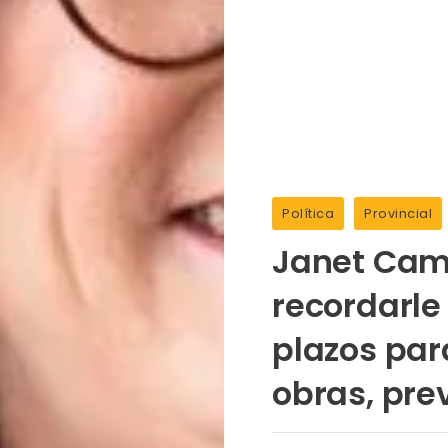
Política
Provincial
Janet Cami
recordarle 
plazos par
obras, prev