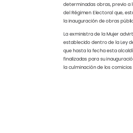
determinadas obras, previo a l
del Régimen Electoral que, est
la inauguración de obras públi
La exministra de la Mujer advi
establecido dentro de la Ley 
que hasta la fecha esta alcal
finalizadas para su inauguració
la culminación de los comicios 
Camilo reiteró que, “las alcal
previo a las elecciones municip
Régimen Electoral”.