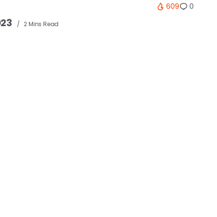
609
0
023
2 Mins Read