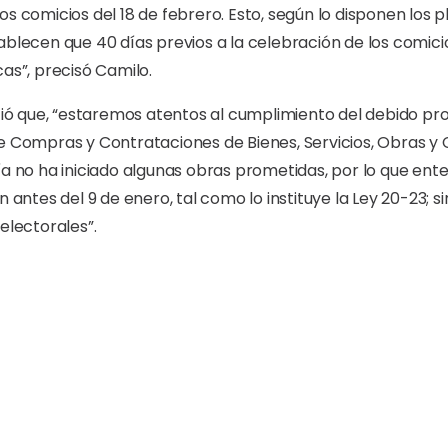
os comicios del 18 de febrero. Esto, según lo disponen los
ablecen que 40 días previos a la celebración de los comic
cas”, precisó Camilo.
rtió que, “estaremos atentos al cumplimiento del debido pr
de Compras y Contrataciones de Bienes, Servicios, Obras y
día no ha iniciado algunas obras prometidas, por lo que e
n antes del 9 de enero, tal como lo instituye la Ley 20-23; 
electorales”.
días tienen explícitamente prohibido efectuar inauguracione
ales, según lo establece el artículo 210, párrafo VI, de la 