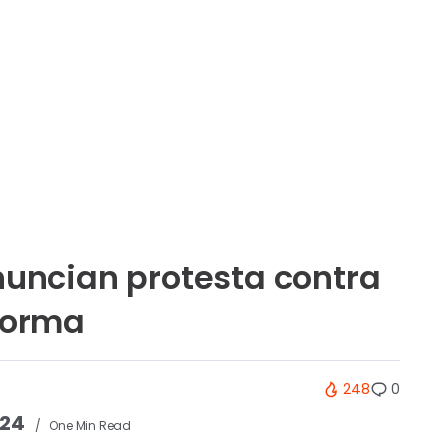
nuncian protesta contra
forma
248
0
024
One Min Read