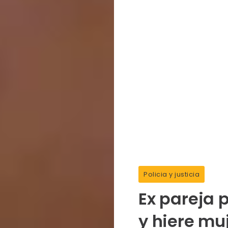
Policia y justicia
Ex pareja 
y hiere mu