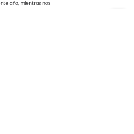
ente año, mientras nos
lamentablemente, fue atacada
unta.
de los Caballeros
ediato avisamos a la comunidad
rtes 12, retomaremos el
ucadora y solicitando a las
inseguridad social.