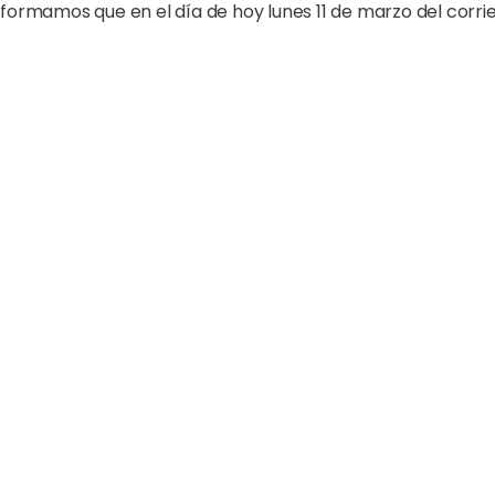
formamos que en el día de hoy lunes 11 de marzo del corri
uestros estudiantes, en el área circundante al colegio, 
una de nuestras colaboradoras del personal de apoyo”, ap
o en el sector Villa Progreso, en el municipio de Santiago 
 situación y queriendo evitar riesgos innecesarios, de inm
ender nuestras labores escolares de hoy. Para mañana ma
rega en el comunicado.
unieron en oración, pidiendo pronta recuperación para la ed
ortuna para evitar este tipo de violencia que genera tanta 
Share Article