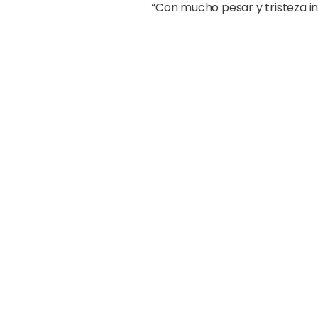
“Con mucho pesar y tristeza in
preparábamos para recibir a n
por su ex-pareja sentimental 
El centro educativo está ubicad
“Entendiendo lo delicado de la
de padres y madres para susp
horario regular de clases”, ag
Los directivos del colegio se 
autoridades la intervención op