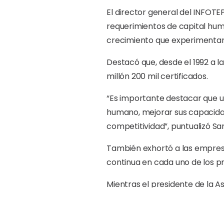
El director general del INFOTEP
requerimientos de capital hu
crecimiento que experimentan 
Destacó que, desde el 1992 a 
millón 200 mil certificados.
“Es importante destacar que u
humano, mejorar sus capacidad
competitividad”, puntualizó Sa
También exhortó a las empres
continua en cada uno de los p
Mientras el presidente de la A
impulso sostenido se ha logra
“Este es uno de los mejores ej