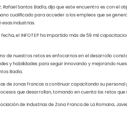
, Rafael Santos Badía, dijo que este encuentro es con el obj
mano cualificado para acceder a los empleos que se gene
esas industrias.
la fecha, el INFOTEP ha impartido más de 59 mil capacitac
no de nuestros retos es enfocarnos en el desarrollo const
es y habilidades para seguir innovando y mejorando nues
ntos Badía.
as de zonas francas a continuar capacitando su persona
rocesos que desarrollan, tomando en cuenta los retos que i
sociación de Industrias de Zona Franca de La Romana, Javier
do, gracias al apoyo constante y comprometido del INFOTE
emplos, de las grandes cosas que, unidos el sector público 