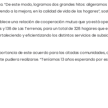
rza. “De este modo, logramos dos grandes hitos: aligeramos
ndo a la mejora, en la calidad de vida de los hogares”, sos
lece una relación de cooperación mutua que ya está oper
as y 138 de Las Terrenas, para un total de 328 hogares que 
taleciendo y eficientizando los distintos servicios de subsid
 importancia de este acuerdo para las citadas comunidades,
e pudiera realizarse. “Teníamos 13 años esperando por es
ara llevar este apoyo focalizado a las familias vulnerabl
idad, Andrés Astacio, manifestó que desde la entidad que d
, para que sigan llegando estas ayudas a los más necesitad
ndar un servicio eléctrico de calidad a la ciudadanía.
ado para apoyar a familias en situación de vulnerabilidad, 