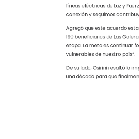
líneas eléctricas de Luz y Fue
conexión y seguimos contribuye
Agregó que este acuerdo estab
190 beneficiarios de Las Galer
etapa. La meta es continuar for
vulnerables de nuestro país”.
De su lado, Osirini resaltó la
una década para que finalment
años hemos estado trabajando p
Galeras”.
El Superintendente de Electric
estos procesos de focalización
entidades pertinentes, para bri
El subsidio BonoLuz está diseñ