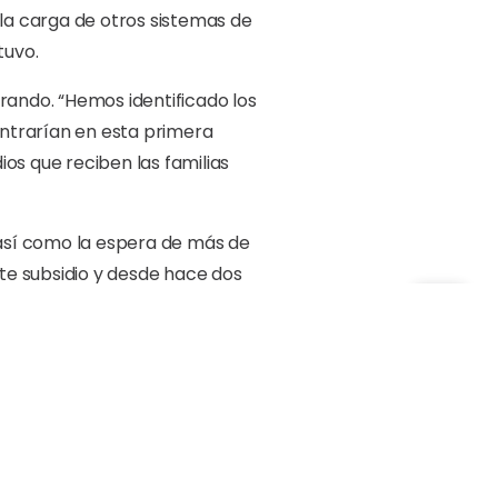
 la carga de otros sistemas de
tuvo.
ando. “Hemos identificado los
entrarían en esta primera
ios que reciben las familias
 así como la espera de más de
te subsidio y desde hace dos
es en Las Terrenas y Las
irige seguirán trabajando en
os y a la vez cooperar con las
determinada por el Índice de