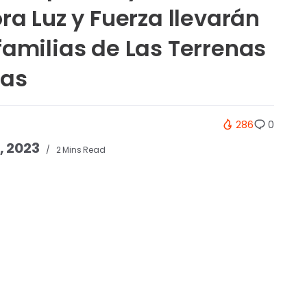
ra Luz y Fuerza llevarán
familias de Las Terrenas
ras
286
0
, 2023
2 Mins Read