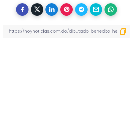
Otras noticias
Previous
Nélsida Marmolejos llama a
trabajadores a rechazar
deterioro de sus ingresos, alto
costo de la vida e inseguridad
Next