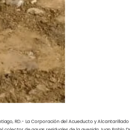
ntiago, RD.- La Corporación del Acueducto y Alcantarillado 
el colector de aguas residuales de la avenida Juan Pablo 