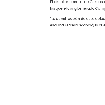
El director general de Coraasa
los que el conglomerado Comp
“La construcción de este cole
esquina Estrella Sadhalá, lo qu
El tramo que se está intervin
avenida Juan Pablo Duarte.
Los límites geográficos del pr
La Junta, La Esmeralda y reparto
Este colector forma parte de 
varias soluciones de aguas re
Con estas acciones se contrib
Burgos recordó que en estos t
por ciento.