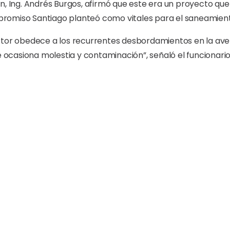
n, Ing. Andrés Burgos, afirmó que este era un proyecto que
romiso Santiago planteó como vitales para el saneamient
ctor obedece a los recurrentes desbordamientos en la av
e ocasiona molestia y contaminación”, señaló el funcionario
iendo en estos momentos es la avenida 27 de Febrero esqui
oyecto, contemplan la avenida 27 de Febrero y Jardines Met
 del Este; al sur, La Trinitaria; y al oeste, Reparto Panoram
los proyectos de saneamiento que ejecuta la institución q
siduales por un monto ascendente a 460 millones de pesos.
uye además, al saneamiento del río Yaque del Norte.
res años de gestión Coraasan ha aumentado la recolección