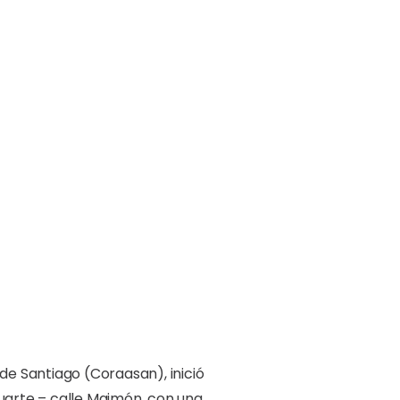
de Santiago (Coraasan), inició
Duarte – calle Maimón, con una