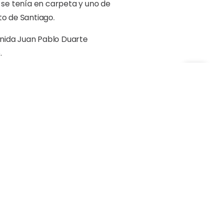
 se tenía en carpeta y uno de
o de Santiago.
enida Juan Pablo Duarte
.
na Maimón y llegará hasta la
ropolitanos al norte; al este
a.
ue recientemente inauguró
 de aguas residuales en un 9