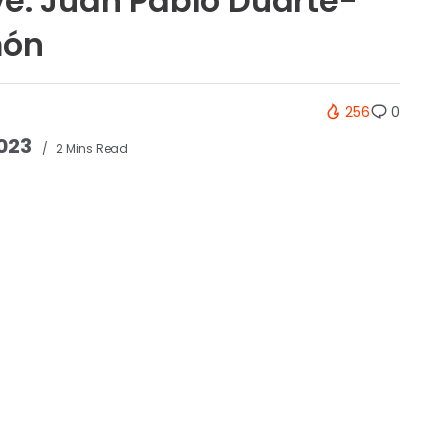
ve. Juan Pablo Duarte-
món
256
0
2023
2 Mins Read