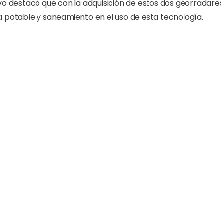
ivo destacó que con la adquisición de estos dos georradar
a potable y saneamiento en el uso de esta tecnología.
logo Diego González, enviado por el fabricante para el ent
n que serán certificados en el manejo e interpretación de 
ía permitirá mapear, localizar y determinar la profundidad 
noamérica los países que cuentan con georradares son: Arg
ominicana de la mano de Coraasan.
glas en inglés Ground Penetrating Radar- es un radar de pe
objetos, estructuras o cavidades por debajo del nivel del sue
Share Article