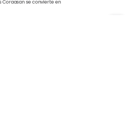
es Coraasan se convierte en
renamiento de los
los datos que ofrecen estos
de las tuberías.
entina, México, Costa Rica,
netración terrestre. Su
lo.