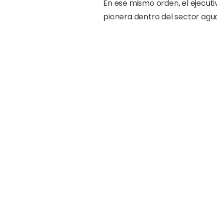
En ese mismo orden, el ejecut
pionera dentro del sector agu
Por su parte, el ingeniero geó
colaboradores de la institució
equipos, dijo que esta tecnolog
Asimismo, informó que en Lati
Colombia y ahora República D
Descripción del equipo:
El georradar o GPR –por sus si
principal función es localizar 