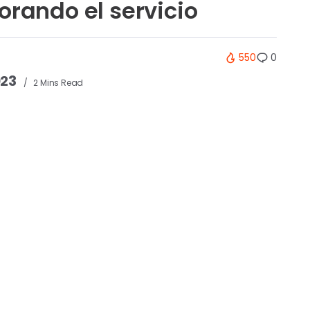
orando el servicio
550
0
023
2 Mins Read