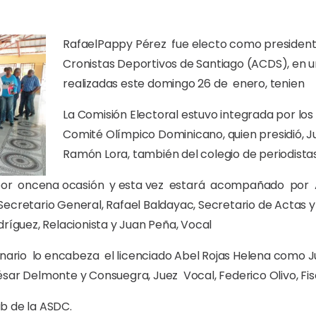
RafaelPappy Pérez fue electo como presidente
Cronistas Deportivos de Santiago (ACDS), en 
realizadas este domingo 26 de enero, tenien
La Comisión Electoral estuvo integrada por los 
Comité Olímpico Dominicano, quien presidió, Ju
Ramón Lora, también del colegio de periodis
 por oncena ocasión y esta vez estará acompañado por Ap
Secretario General, Rafael Baldayac, Secretario de Actas 
dríguez, Relacionista y Juan Peña, Vocal
inario lo encabeza el licenciado Abel Rojas Helena como J
sar Delmonte y Consuegra, Juez Vocal, Federico Olivo, Fis
b de la ASDC.