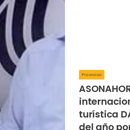
Provincial
ASONAHORE
internacio
turística 
del año po