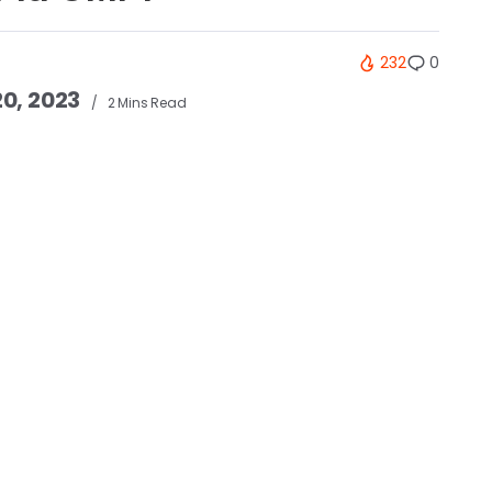
232
0
20, 2023
2 Mins Read