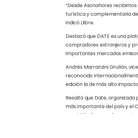
“Desde Asonahores recibimos 
turística y complementaria del 
indicó Llibre.
Destacó que DATE es una plata
compradores extranjeros y prov
importantes mercados emisore
Andrés Marranzini Grullón, vi
reconocido internacionalmente 
edición la de más alto impacto
Resaltó que Date, organizada 
más importante del país y el Ca
convirtiéndose en el mayor in
internacionales y nacionales, d
promoción de las distintas pro