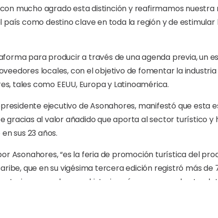
con mucho agrado esta distinción y reafirmamos nuestra 
país como destino clave en toda la región y de estimular la
forma para producir a través de una agenda previa, un e
eedores locales, con el objetivo de fomentar la industria 
s, tales como EEUU, Europa y Latinoamérica.
cepresidente ejecutivo de Asonahores, manifestó que esta e
gracias al valor añadido que aporta al sector turístico y h
 en sus 23 años.
por Asonahores, “es la feria de promoción turística del p
ribe, que en su vigésima tercera edición registró más de 7,
ventario generado en su historia, así como una robusta pl
onde se expuso la importancia y fortalezas de este evento y
puestas turísticas de nuestro país”.