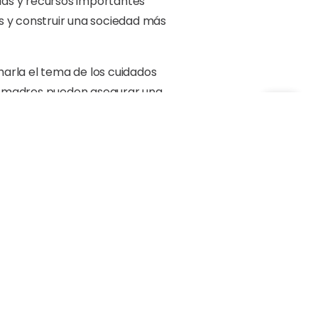
ias y recursos importantes
s y construir una sociedad más
charla el tema de los cuidados
as madres pueden asegurar una
y salud mental, abordó el tema
ciales para la llegada de sus
rectores de la Alcaldía:
 Social y Participación