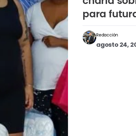
charla sob
para futu
Redacción
agosto 24, 