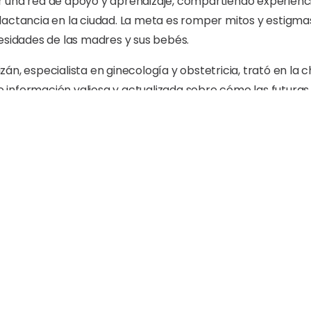
 una red de apoyo y aprendizaje, compartiendo experienc
lactancia en la ciudad. La meta es romper mitos y estigma
esidades de las madres y sus bebés.
án, especialista en ginecología y obstetricia, trató en la 
 información valiosa y actualizada sobre cómo las futur
a ellas como para sus bebés.
, especialista en alimentación complementaria, lactancia 
do.
ras mamás recibieron canastillas, obsequios y artículos esen
aldesa doctora Mariana Moreno estuvo acompañada de los di
 Oficina de Género; Hansel Martínez, director de Desarrollo
osario y otras personalidades.
Prensa Ayuntamiento de Santiago.