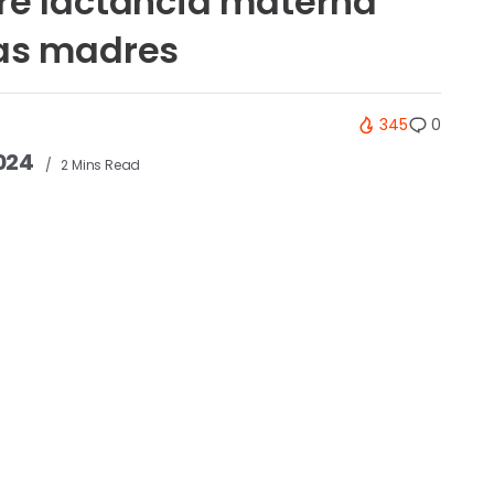
re lactancia materna
ras madres
345
0
2024
2 Mins Read