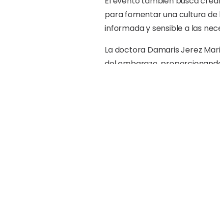
El evento también busca crear
para fomentar una cultura de 
informada y sensible a las nec
La doctora Damaris Jerez Mariz
del embarazo, proporcionando
gestación saludable tanto par
Mientras tanto, Génesis Nouel
de los cuidados del recién naci
Al concluir la charla, las futu
bebés.
Durante la charla, la vicealc
Josefina Reyes, directora de la
Comunitaria; así como Juana R
Dirección de Comunicación y 