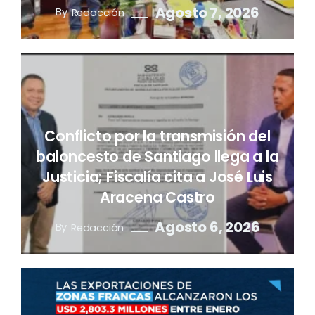
Agosto 7, 2026
By
Redacción
Conflicto por la transmisión del
baloncesto de Santiago llega a la
Justicia; Fiscalía cita a José Luis
Aracena Castro
Agosto 6, 2026
By
Redacción